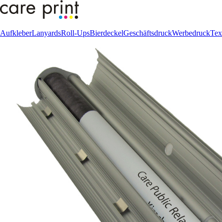
Aufkleber
Lanyards
Roll-Ups
Bierdeckel
Geschäftsdruck
Werbedruck
Tex