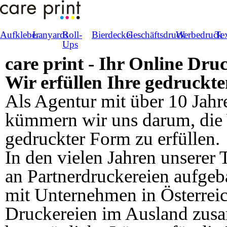
Aufkleber
Lanyards
Roll-
Bierdeckel
Geschäftsdruck
Werbedruck
Tex
Ups
care print - Ihr Online Dru
Wir erfüllen Ihre gedruck
Als Agentur mit über 10 Jah
kümmern wir uns darum, die
gedruckter Form zu erfüllen.
In den vielen Jahren unserer 
an Partnerdruckereien aufgeb
mit Unternehmen in Österreich
Druckereien im Ausland zus