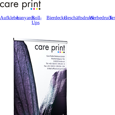
Aufkleber
Lanyards
Roll-
Bierdeckel
Geschäftsdruck
Werbedruck
Tex
Ups